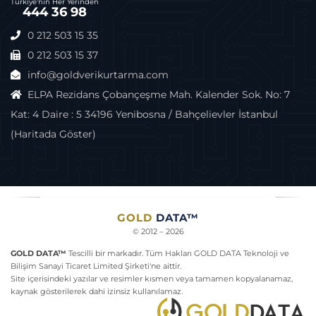
Türkiye'nin Her Yerinden
444 36 98
0 212 503 15 35
0 212 503 15 37
info@goldverikurtarma.com
ELPA Rezidans Çobançeşme Mah. Kalender Sok. No: 7
Kat: 4 Daire : 5 34196 Yenibosna / Bahçelievler İstanbul
(Haritada Göster)
GOLD
DATA™
© 2012 – 2026
GOLD DATA™
Tescilli bir markadır. Tüm Hakları GOLD DATA Teknoloji ve
Bilişim Sanayi Ticaret Limited Şirketi'ne aittir.
Site içerisindeki yazılar ve resimler kısmen veya tamamen kopyalanamaz,
kaynak gösterilerek dahi izinsiz kullanılamaz.