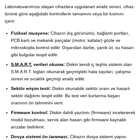
Laboratuvarımıza ulaşan cihazlara uygulanan analiz süreci, cihaz
türüne göre aşağıdaki kontrollerin tamamını veya bir kısmını
içerir:
Fiziksel muayene:
Cihazın dış görünümü, bağlantı portları,
PCB kartı ve mekanik parçalar (motor, kafalar) gözle ve
mikroskopla kontrol edilir. Dışarıdan darbe, yanık izi, su hasarı
gibi bulgular tespit edilir.
S.M.A.R.T.
verileri okuma:
Diskin kendi iç teşhis sistemi olan
S.M.A.R.T. logları okunarak geçmişteki hata sayıları, çalışma
süresi ve sıcaklık geçmişi analiz edilir.
Sektör erişim testi:
Diskin okunabilir sektör oranı ve hasarlı
sektör dağılımı tespit edilir. Bu test veri kurtarma başarı
oranının ön tahminini verir.
Firmware kontrol:
Diskin dahili yazılımı (firmware) incelenerek
modül bozulması, servis alan hasarı gibi firmware kaynaklı
arızalar belirlenir.
Dosya sistemi ön taraması:
Cihazın dosya sistemi yapısı