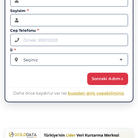
Soyisim
*
Cep Telefonu
*
İl
*
Sonraki Adım
Daha önce kaydınız var ise
buradan giriş yapabilirsiniz
.