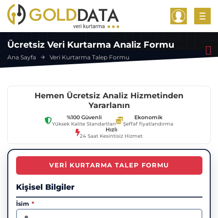
Ücretsiz Veri Kurtarma Analiz Formu
Ana Sayfa
Veri Kurtarma Talep Formu
Hemen Ücretsiz Analiz Hizmetinden
Yararlanın
%100 Güvenli
Ekonomik
Yüksek Kalite Standartları
Şeffaf fiyatlandırma
Hızlı
24 Saat Kesintisiz Hizmet
VERI KURTARMA TALEP FORMU
Kişisel Bilgiler
İsim
*