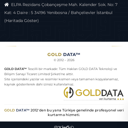
ELPA Rezidans Çobançeşme Mah. Kalender Sok. No: 7
Kat: 4 Daire : 5 34196 Yenibosna / Bahçelievler İstanbul
(Haritada Göster)
GOLD
DATA™
© 2012 – 2026
GOLD DATA™
Tescilli bir markadır. Tüm Hakları GOLD DATA Teknoloji ve
Bilişim Sanayi Ticaret Limited Şirketi'ne aittir.
Site içerisindeki yazılar ve resimler kısmen veya tamamen kopyalanamaz,
kaynak gösterilerek dahi izinsiz kullanılamaz.
GOLD
DATA™
2012'den bu yana Türkiye genelinde profesyonel veri
kurtarma hizmeti.