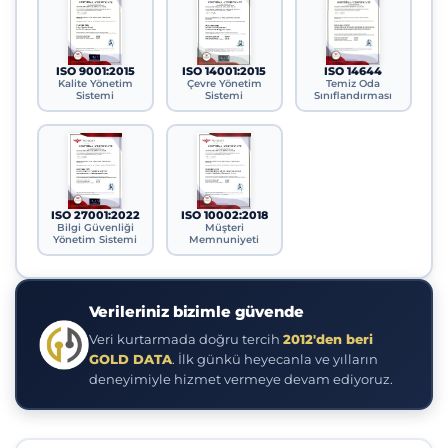
ISO 9001:2015
ISO 14001:2015
ISO 14644
Kalite Yönetim
Çevre Yönetim
Temiz Oda
Sistemi
Sistemi
Sınıflandırması
ISO 27001:2022
ISO 10002:2018
Bilgi Güvenliği
Müşteri
Yönetim Sistemi
Memnuniyeti
Verileriniz bizimle güvende
Veri kurtarmada doğru tercih
2012'den beri
GOLD DATA
. İlk günkü heyecanla ve yılların
deneyimiyle hizmet vermeye devam ediyoruz.