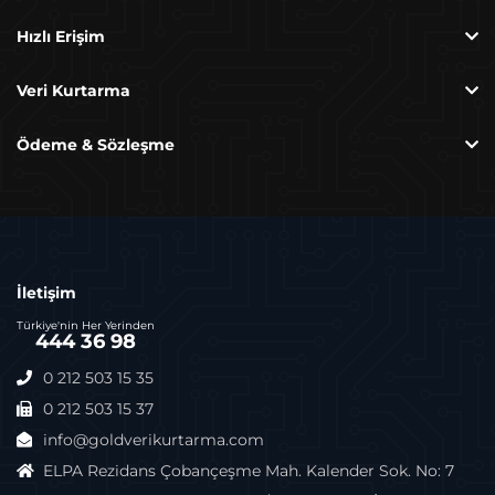
Hızlı Erişim
Veri Kurtarma
Ödeme & Sözleşme
Zayi Raporu Nedir, Nasıl Alınır?
İletişim
Türkiye'nin Her Yerinden
444 36 98
0 212 503 15 35
0 212 503 15 37
info@goldverikurtarma.com
ELPA Rezidans Çobançeşme Mah. Kalender Sok. No: 7