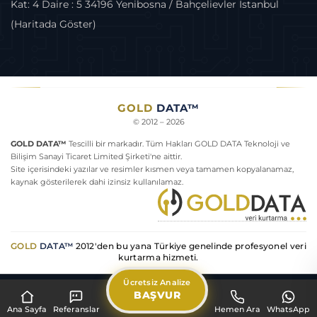
Kat: 4 Daire : 5 34196 Yenibosna / Bahçelievler İstanbul
(Haritada Göster)
Harici Disk Neden Açılmıyor
GOLD
DATA™
© 2012 – 2026
GOLD DATA™
Tescilli bir markadır. Tüm Hakları GOLD DATA Teknoloji ve
Bilişim Sanayi Ticaret Limited Şirketi'ne aittir.
Site içerisindeki yazılar ve resimler kısmen veya tamamen kopyalanamaz,
kaynak gösterilerek dahi izinsiz kullanılamaz.
GOLD
DATA™
2012'den bu yana Türkiye genelinde profesyonel veri
kurtarma hizmeti.
Ücretsiz Analize
BAŞVUR
Pzt–Cum 09:00–18:00 · Cmt 09:00–14:00
|
Acil:
0553 915 15 37
Ana Sayfa
Referanslar
Hemen Ara
WhatsApp
·
Gizlilik
Sözleşme