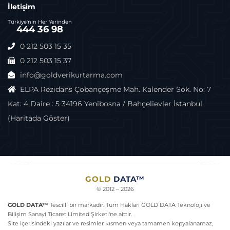
İletişim
Türkiye'nin Her Yerinden
444 36 98
0 212 503 15 35
0 212 503 15 37
info@goldverikurtarma.com
ELPA Rezidans Çobançeşme Mah. Kalender Sok. No: 7
Kat: 4 Daire : 5 34196 Yenibosna / Bahçelievler İstanbul
(Haritada Göster)
GOLD
DATA™
© 2012 – 2026
GOLD DATA™
Tescilli bir markadır. Tüm Hakları GOLD DATA Teknoloji ve
Bilişim Sanayi Ticaret Limited Şirketi'ne aittir.
Site içerisindeki yazılar ve resimler kısmen veya tamamen kopyalanamaz,