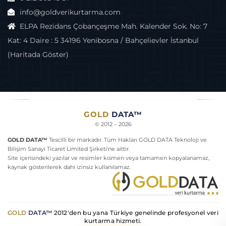
info@goldverikurtarma.com
ELPA Rezidans Çobançeşme Mah. Kalender Sok. No: 7
Kat: 4 Daire : 5 34196 Yenibosna / Bahçelievler İstanbul
(Haritada Göster)
Harici Disk Neden Açılmıyor
GOLD
DATA™
© 2012 – 2026
GOLD DATA™
Tescilli bir markadır. Tüm Hakları GOLD DATA Teknoloji ve
Bilişim Sanayi Ticaret Limited Şirketi'ne aittir.
Site içerisindeki yazılar ve resimler kısmen veya tamamen kopyalanamaz,
kaynak gösterilerek dahi izinsiz kullanılamaz.
GOLD
DATA™
2012'den bu yana Türkiye genelinde profesyonel veri
kurtarma hizmeti.