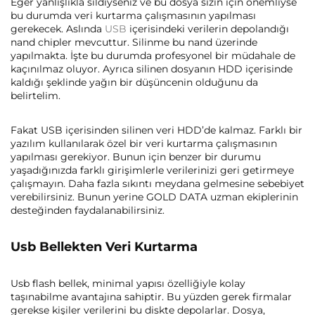
Eğer yanlışlıkla sildiyseniz ve bu dosya sizin için önemliyse
bu durumda veri kurtarma çalışmasının yapılması
gerekecek. Aslında
USB
içerisindeki verilerin depolandığı
nand chipler mevcuttur. Silinme bu nand üzerinde
yapılmakta. İşte bu durumda profesyonel bir müdahale de
kaçınılmaz oluyor. Ayrıca silinen dosyanın HDD içerisinde
kaldığı şeklinde yağın bir düşüncenin olduğunu da
belirtelim.
Fakat USB içerisinden silinen veri HDD’de kalmaz. Farklı bir
yazılım kullanılarak özel bir veri kurtarma çalışmasının
yapılması gerekiyor. Bunun için benzer bir durumu
yaşadığınızda farklı girişimlerle verilerinizi geri getirmeye
çalışmayın. Daha fazla sıkıntı meydana gelmesine sebebiyet
verebilirsiniz. Bunun yerine GOLD DATA uzman ekiplerinin
desteğinden faydalanabilirsiniz.
Usb Bellekten Veri Kurtarma
Usb flash bellek, minimal yapısı özelliğiyle kolay
taşınabilme avantajına sahiptir. Bu yüzden gerek firmalar
gerekse kişiler verilerini bu diskte depolarlar. Dosya,