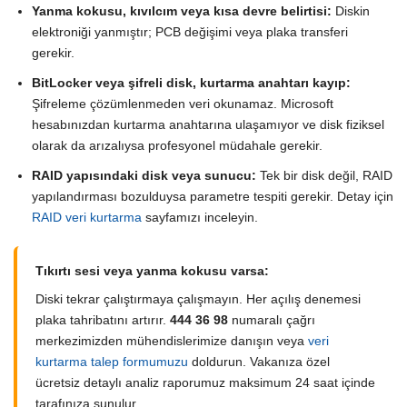
Yanma kokusu, kıvılcım veya kısa devre belirtisi:
Diskin
elektroniği yanmıştır; PCB değişimi veya plaka transferi
gerekir.
BitLocker veya şifreli disk, kurtarma anahtarı kayıp:
Şifreleme çözümlenmeden veri okunamaz. Microsoft
hesabınızdan kurtarma anahtarına ulaşamıyor ve disk fiziksel
olarak da arızalıysa profesyonel müdahale gerekir.
RAID yapısındaki disk veya sunucu:
Tek bir disk değil, RAID
yapılandırması bozulduysa parametre tespiti gerekir. Detay için
RAID veri kurtarma
sayfamızı inceleyin.
Tıkırtı sesi veya yanma kokusu varsa:
Diski tekrar çalıştırmaya çalışmayın. Her açılış denemesi
plaka tahribatını artırır.
444 36 98
numaralı çağrı
merkezimizden mühendislerimize danışın veya
veri
kurtarma talep formumuzu
doldurun. Vakanıza özel
ücretsiz detaylı analiz raporumuz maksimum 24 saat içinde
tarafınıza sunulur.