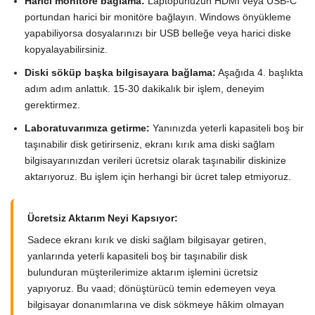
Harici monitöre bağlama:
Laptopunuzun HDMI veya USB-C
portundan harici bir monitöre bağlayın. Windows önyükleme
yapabiliyorsa dosyalarınızı bir USB belleğe veya harici diske
kopyalayabilirsiniz.
Diski söküp başka bilgisayara bağlama:
Aşağıda 4. başlıkta
adım adım anlattık. 15-30 dakikalık bir işlem, deneyim
gerektirmez.
Laboratuvarımıza getirme:
Yanınızda yeterli kapasiteli boş bir
taşınabilir disk getirirseniz, ekranı kırık ama diski sağlam
bilgisayarınızdan verileri ücretsiz olarak taşınabilir diskinize
aktarıyoruz. Bu işlem için herhangi bir ücret talep etmiyoruz.
Ücretsiz Aktarım Neyi Kapsıyor:
Sadece ekranı kırık ve diski sağlam bilgisayar getiren,
yanlarında yeterli kapasiteli boş bir taşınabilir disk
bulunduran müşterilerimize aktarım işlemini ücretsiz
yapıyoruz. Bu vaad; dönüştürücü temin edemeyen veya
bilgisayar donanımlarına ve disk sökmeye hâkim olmayan