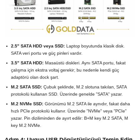
2.5" SATA HDD veya SSD:
Laptop boyutunda klasik disk.
SATA veri portu ve güç pinleri vardır.
3.5" SATA HDD:
Masaüstü diskleri. Aynı SATA portu, fakat
çalışma için ekstra voltaj gerekir; bu nedenle kendi güç
adaptörü olan dock şart.
M.2 SATA SSD:
Çubuk şeklinde, M.2 slotuna takılan, SATA
protokolü kullanan SSD. Üzerinde genelde "SATA" yazar.
M.2 NVMe SSD:
Görünümü M.2 SATA ile aynıdır, fakat daha
hızlı PCIe protokolü kullanır. Üzerinde "NVMe" veya "PCIe"
yazar. Pin diziliminden de ayırt edilir: B+M key M.2 SATA, M
key M.2 NVMe.
Adım 4: Uygun USB Dönüştürücüyü Temin Edin