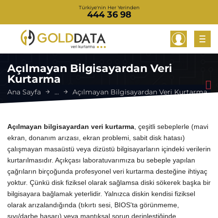
Türkiye'nin Her Yerinden
444 36 98
Açılmayan Bilgisayardan Veri
Kurtarma
Ana Sayfa
...
Açılmayan Bilgisayardan Veri Kurtarma
Açılmayan bilgisayardan veri kurtarma
, çeşitli sebeplerle (mavi
ekran, donanım arızası, ekran problemi, sabit disk hatası)
çalışmayan masaüstü veya dizüstü bilgisayarların içindeki verilerin
kurtarılmasıdır. Açıkçası laboratuvarımıza bu sebeple yapılan
çağrıların birçoğunda profesyonel veri kurtarma desteğine ihtiyaç
yoktur. Çünkü disk fiziksel olarak sağlamsa diski sökerek başka bir
bilgisayara bağlamak yeterlidir. Yalnızca diskin kendisi fiziksel
olarak arızalandığında (tıkırtı sesi, BIOS'ta görünmeme,
sıvı/darbe hasarı) veya mantıksal sorun derinleştiğinde