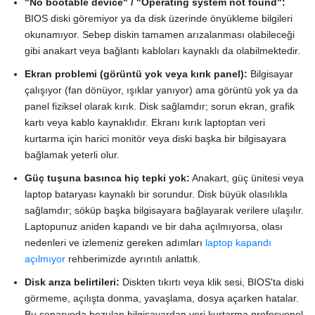
"No bootable device" / "Operating system not found":
BIOS diski göremiyor ya da disk üzerinde önyükleme bilgileri
okunamıyor. Sebep diskin tamamen arızalanması olabileceği
gibi anakart veya bağlantı kabloları kaynaklı da olabilmektedir.
Ekran problemi (görüntü yok veya kırık panel):
Bilgisayar
çalışıyor (fan dönüyor, ışıklar yanıyor) ama görüntü yok ya da
panel fiziksel olarak kırık. Disk sağlamdır; sorun ekran, grafik
kartı veya kablo kaynaklıdır. Ekranı kırık laptoptan veri
kurtarma için harici monitör veya diski başka bir bilgisayara
bağlamak yeterli olur.
Güç tuşuna basınca hiç tepki yok:
Anakart, güç ünitesi veya
laptop bataryası kaynaklı bir sorundur. Disk büyük olasılıkla
sağlamdır; söküp başka bilgisayara bağlayarak verilere ulaşılır.
Laptopunuz aniden kapandı ve bir daha açılmıyorsa, olası
nedenleri ve izlemeniz gereken adımları
laptop kapandı
açılmıyor
rehberimizde ayrıntılı anlattık.
Disk arıza belirtileri:
Diskten tıkırtı veya klik sesi, BIOS'ta diski
görmeme, açılışta donma, yavaşlama, dosya açarken hatalar.
Bu senaryoda bozulan bilgisayardan veri kurtarma profesyonel