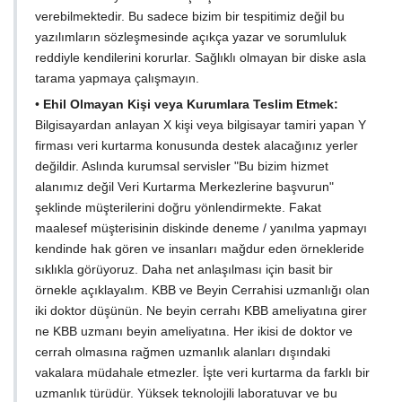
verebilmektedir. Bu sadece bizim bir tespitimiz değil bu
yazılımların sözleşmesinde açıkça yazar ve sorumluluk
reddiyle kendilerini korurlar. Sağlıklı olmayan bir diske asla
tarama yapmaya çalışmayın.
•
Ehil Olmayan Kişi veya Kurumlara Teslim Etmek:
Bilgisayardan anlayan X kişi veya bilgisayar tamiri yapan Y
firması veri kurtarma konusunda destek alacağınız yerler
değildir. Aslında kurumsal servisler "Bu bizim hizmet
alanımız değil Veri Kurtarma Merkezlerine başvurun"
şeklinde müşterilerini doğru yönlendirmekte. Fakat
maalesef müşterisinin diskinde deneme / yanılma yapmayı
kendinde hak gören ve insanları mağdur eden örnekleride
sıklıkla görüyoruz. Daha net anlaşılması için basit bir
örnekle açıklayalım. KBB ve Beyin Cerrahisi uzmanlığı olan
iki doktor düşünün. Ne beyin cerrahı KBB ameliyatına girer
ne KBB uzmanı beyin ameliyatına. Her ikisi de doktor ve
cerrah olmasına rağmen uzmanlık alanları dışındaki
vakalara müdahale etmezler. İşte veri kurtarma da farklı bir
uzmanlık türüdür. Yüksek teknolojili laboratuvar ve bu