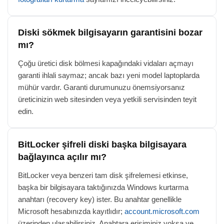
Diski sökmek bilgisayarın garantisini bozar
mı?
Çoğu üretici disk bölmesi kapağındaki vidaları açmayı
garanti ihlali saymaz; ancak bazı yeni model laptoplarda
mühür vardır. Garanti durumunuzu önemsiyorsanız
üreticinizin web sitesinden veya yetkili servisinden teyit
edin.
BitLocker şifreli diski başka bilgisayara
bağlayınca açılır mı?
BitLocker veya benzeri tam disk şifrelemesi etkinse,
başka bir bilgisayara taktığınızda Windows kurtarma
anahtarı (recovery key) ister. Bu anahtar genellikle
Microsoft hesabınızda kayıtlıdır;
account.microsoft.com
üzerinden ulaşabilirsiniz. Anahtara erişiminiz yoksa ve