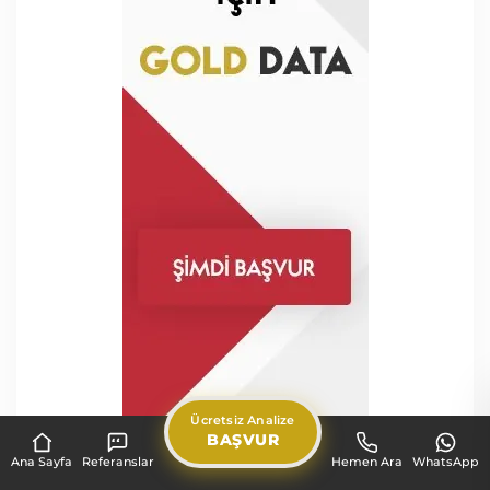
Ücretsiz Analize
BAŞVUR
Ana Sayfa
Referanslar
Hemen Ara
WhatsApp