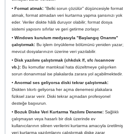
•
Format atmak:
"Belki sorun çözülür" düşüncesiyle format
atmak, format atmadan veri kurtarma yapma şansınızı yok
eder. Veriler diskte hâlâ duruyor olabilir; format dosya
sistemi yapısını sıfırlar ve geri getirme zorlaşır.
•
Windows kurulum medyasıyla "Başlangıç Onarımı"
çalıştırmak:
Bu işlem önyükleme bölümünü yeniden yazar;
mevcut dosyalarınızın üzerine veri yazılabilir.
•
Disk yazılımı çalıştırmak (chkdsk /f, sfc /scannow
vb.):
Bu komutlar mantıksal hata düzeltmeye çalışırken
sorun donanımsal ise plakalarda zarara yol açabilmektedir.
•
Anormal ses geliyorsa diski tekrar çalıştırmak:
Diskten tıkırtı geliyorsa her açma denemesi plakalara
fiziksel zarar verir. Diski tekrar açmadan profesyonel
desteğe başvurun.
•
Bozuk Diske Veri Kurtarma Yazılımı Deneme:
Sağlıklı
çalışmayan veya hasarlı bir disk üzerinde ev
kullanıcılarının silinen verilerini kurtarma amacıyla üretilmiş
veri kurtarma yazılımlarını çalıştırmak diske zarar