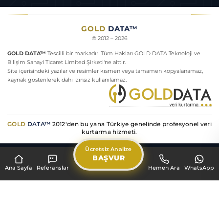
Harici Disk Neden Açılmıyor
GOLD
DATA™
© 2012 – 2026
GOLD DATA™
Tescilli bir markadır. Tüm Hakları GOLD DATA Teknoloji ve
Bilişim Sanayi Ticaret Limited Şirketi'ne aittir.
Site içerisindeki yazılar ve resimler kısmen veya tamamen kopyalanamaz,
kaynak gösterilerek dahi izinsiz kullanılamaz.
GOLD
DATA™
2012'den bu yana Türkiye genelinde profesyonel veri
kurtarma hizmeti.
Ücretsiz Analize
BAŞVUR
Pzt–Cum 09:00–18:00 · Cmt 09:00–14:00
|
Acil:
0553 915 15 37
Ana Sayfa
Referanslar
Hemen Ara
WhatsApp
·
Gizlilik
Sözleşme