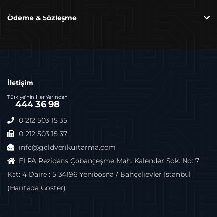
Ödeme & Sözleşme
Zayi Raporu Nedir, Nasıl Alınır?
İletişim
Türkiye'nin Her Yerinden
444 36 98
0 212 503 15 35
0 212 503 15 37
info@goldverikurtarma.com
ELPA Rezidans Çobançeşme Mah. Kalender Sok. No: 7
Kat: 4 Daire : 5 34196 Yenibosna / Bahçelievler İstanbul
(Haritada Göster)