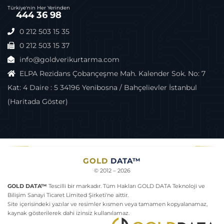
Türkiye'nin Her Yerinden
444 36 98
0 212 503 15 35
0 212 503 15 37
info@goldverikurtarma.com
ELPA Rezidans Çobançeşme Mah. Kalender Sok. No: 7
Kat: 4 Daire : 5 34196 Yenibosna / Bahçelievler İstanbul
(Haritada Göster)
Harici Disk Neden Açılmıyor
GOLD
DATA™
© 2012 – 2026
GOLD DATA™
Tescilli bir markadır. Tüm Hakları GOLD DATA Teknoloji ve
Bilişim Sanayi Ticaret Limited Şirketi'ne aittir.
Site içerisindeki yazılar ve resimler kısmen veya tamamen kopyalanamaz,
kaynak gösterilerek dahi izinsiz kullanılamaz.